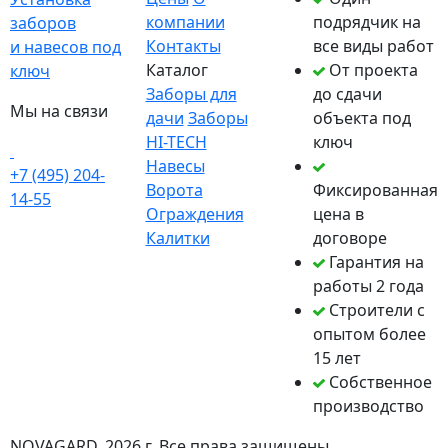
компании
подрядчик на
заборов
Контакты
все виды работ
и навесов под
Каталог
От проекта
ключ
Заборы для
до сдачи
Мы на связи
дачи
Заборы
объекта под
HI-TECH
ключ
Навесы
+7 (495) 204-
Ворота
Фиксированная
14-55
Ограждения
цена в
Калитки
договоре
Гарантия на
работы 2 года
Строители с
опытом более
15 лет
Собственное
производство
NOVAGARD
, 2026 г. Все права защищены.