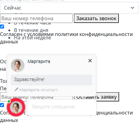
Сейчас
Сейчас
Заказать звонок
В течение часа
В течение дня
Cогласен с условиями
политики конфиденциальности
На этой неделе
данных
Оставьте заявку
Маргарита
на расчет стоимости
Здравствуйте!
Только телефон и мы в деле.
Перезвоним через пару минут
Маргарита
печатает...
Оставить заявку
Введите сообщение
Cогласен с условиями
политики конфиденциальности
данных